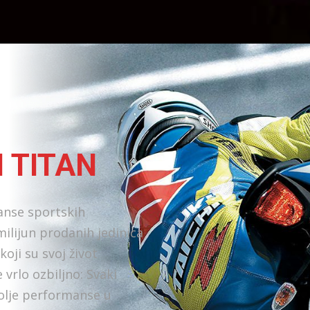
 TITAN
manse sportskih
milijun prodanih jedinica
koji su svoj život
 vrlo ozbiljno: Svaki
bolje performanse u