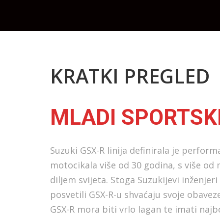
KRATKI PREGLED
MLADI SPORTSKI
Suzuki GSX-R linija definirala je perfor
motocikala više od 30 godina, s više od 
diljem svijeta. Stoga Suzukijevi inženjeri 
posvetili GSX-R-u shvaćaju svoje obaveze
GSX-R mora biti vrlo lagan te imati naj