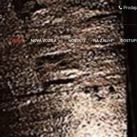
Prodaj
00
HOME
NOVA VOZILA
NOVOSTI
NA ZALIHI
DOSTUP