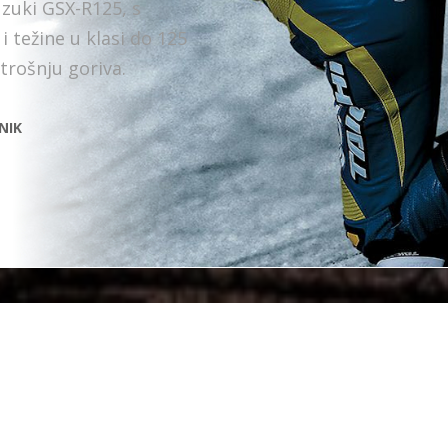
uzuki GSX-R125, s
 težine u klasi do 125
trošnju goriva.
NIK
Vozila su raspoloživa u slijedećim bojama
PALETA BOJA